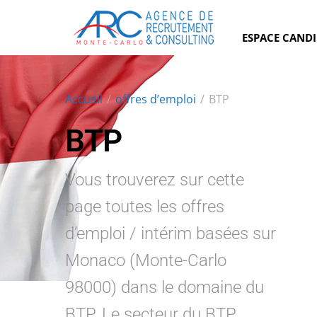
ESPACE CAND
Accueil
/
offres d’emploi
/
BTP
BTP
Vous trouverez sur cette
page toutes les offres
d’emploi / intérim basées sur
Monaco (Monte-Carlo
98000) dans le domaine du
BTP. Le secteur du BTP